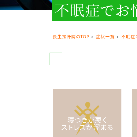
不眠症で
お
長生接骨院のTOP
症状一覧
不眠症
寝つきが悪く
ストレスが溜まる