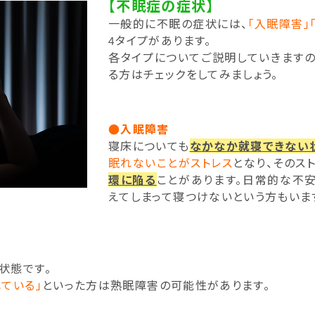
【不眠症の症状】
一般的に不眠の症状には、
「入眠障害」
4タイプがあります。
各タイプについてご説明していきますの
る方はチェックをしてみましょう。
●入眠障害
寝床についても
なかなか就寝できない
眠れないことがストレス
となり、そのス
環に陥る
ことがあります。日常的な不
えてしまって寝つけないという方もいま
状態です。
ている」
といった方は熟眠障害の可能性があります。