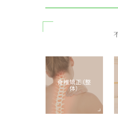
脊椎矯正（整
体）