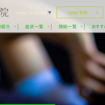
LINE予約
Select Language
▼
院紹介
症状一覧
施術一覧
おすす