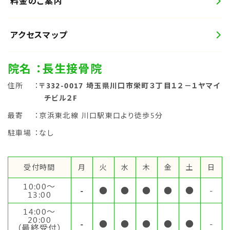
料金のご案内
アクセスマップ
院名
：長生接骨院
住所
：
〒332-0017 埼玉県川口市栄町３丁目１２－１ヤマイ
チビル２F
最寄
：京浜東北線 川口駅東口より徒歩5分
駐車場
：なし
受付時間
月
火
水
木
金
土
日
10:00〜
-
●
●
●
●
●
-
13:00
14:00〜
20:00
-
●
●
●
●
●
-
（最終受付）