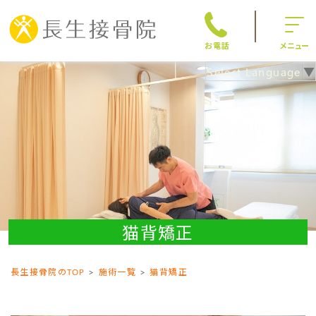
お電話
メニュー
Select Language
▼
猫背矯正
長生接骨院のTOP
施術一覧
猫背矯正